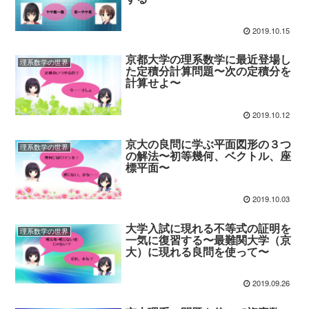
2019.10.15
京都大学の理系数学に最近登場し
理系数学の世界
た定積分計算問題〜次の定積分を
計算せよ〜
2019.10.12
京大の良問に学ぶ平面図形の３つ
理系数学の世界
の解法〜初等幾何、ベクトル、座
標平面〜
2019.10.03
大学入試に現れる不等式の証明を
理系数学の世界
一気に復習する〜最難関大学（京
大）に現れる良問を使って〜
2019.09.26