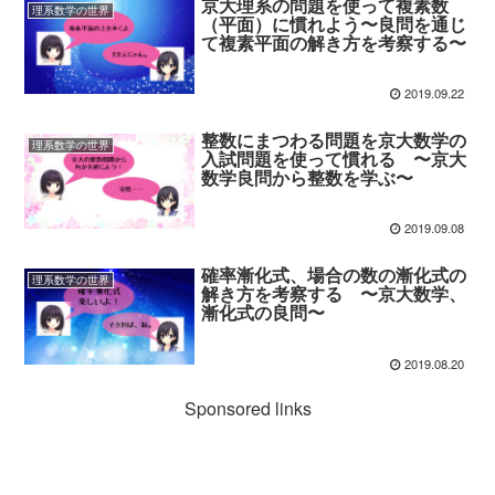
京大理系の問題を使って複素数
理系数学の世界
（平面）に慣れよう〜良問を通じ
て複素平面の解き方を考察する〜
2019.09.22
整数にまつわる問題を京大数学の
理系数学の世界
入試問題を使って慣れる 〜京大
数学良問から整数を学ぶ〜
2019.09.08
確率漸化式、場合の数の漸化式の
理系数学の世界
解き方を考察する 〜京大数学、
漸化式の良問〜
2019.08.20
Sponsored links