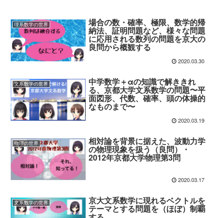
場合の数・確率、極限、数学的帰
理系数学の世界
納法、証明問題など、様々な問題
に応用される数列の問題を京大の
良問から概観する
2020.03.30
中学数学＋αの知識で解ききれ
文系数学の世界
る、京都大学文系数学の問題〜平
面図形、代数、確率、頭の体操的
なものまで〜
2020.03.19
相対論を背景に据えた、波動力学
物理の世界
の物理現象を扱う（良問）・
2012年京都大学物理第3問
2020.03.17
京大文系数学に現れるベクトルを
文系数学の世界
テーマとする問題を（ほぼ）制覇
する