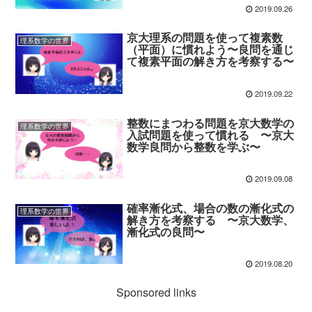
2019.09.26
京大理系の問題を使って複素数
理系数学の世界
（平面）に慣れよう〜良問を通じ
て複素平面の解き方を考察する〜
2019.09.22
整数にまつわる問題を京大数学の
理系数学の世界
入試問題を使って慣れる 〜京大
数学良問から整数を学ぶ〜
2019.09.08
確率漸化式、場合の数の漸化式の
理系数学の世界
解き方を考察する 〜京大数学、
漸化式の良問〜
2019.08.20
Sponsored links