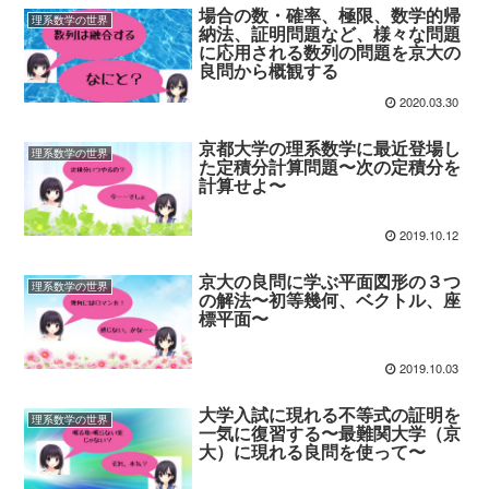
場合の数・確率、極限、数学的帰
理系数学の世界
納法、証明問題など、様々な問題
に応用される数列の問題を京大の
良問から概観する
2020.03.30
京都大学の理系数学に最近登場し
理系数学の世界
た定積分計算問題〜次の定積分を
計算せよ〜
2019.10.12
京大の良問に学ぶ平面図形の３つ
理系数学の世界
の解法〜初等幾何、ベクトル、座
標平面〜
2019.10.03
大学入試に現れる不等式の証明を
理系数学の世界
一気に復習する〜最難関大学（京
大）に現れる良問を使って〜