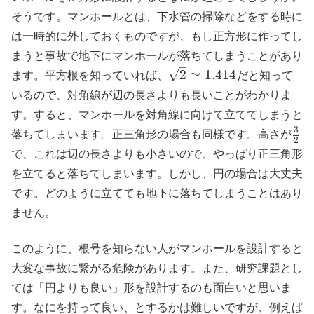
そうです。マンホールとは、下水管の掃除などをする時に
は一時的に外しておくものですが、もし正方形に作ってし
まうと事故で地下にマンホールが落ちてしまうことがあり
–
ます。平方根を知っていれば、
だと知って
√
2
≃
1.414
いるので、対角線が辺の長さよりも長いことがわかりま
す。すると、マンホールを対角線に向けて立ててしまうと
3
落ちてしまいます。正三角形の場合も同様です。高さが
2
で、これは辺の長さよりも小さいので、やっぱり正三角形
を立てると落ちてしまいます。しかし、円の場合は大丈夫
です。どのように立てても地下に落ちてしまうことはあり
ません。
このように、根号を知らない人がマンホールを設計すると
大変な事故に繋がる危険があります。また、研究課題とし
ては「円よりも良い」形を設計するのも面白いと思いま
す。なにを持って良い、とするかは難しいですが、例えば