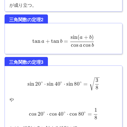
が成り立つ。
三角関数の定理2
sin
(
+
)
a
b
tan
+
tan
=
a
b
cos
cos
a
b
三角関数の定理3
−
−
3
√
∘
∘
∘
sin
20
⋅
sin
40
⋅
sin
80
=
8
や
1
∘
∘
∘
cos
20
⋅
cos
40
⋅
cos
80
=
8