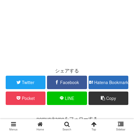
シェアする
Twitter
Facebook
Hatena Bookmark
Pocket
LINE
Copy
nemurukameをフォローする
Menus
Home
Search
Top
Sidebar