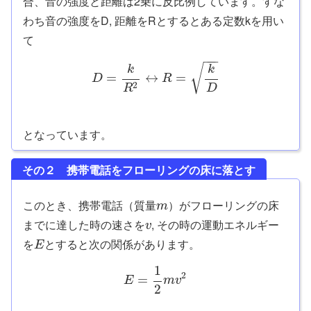
合、音の強度と距離は2乗に反比例しています。すな
わち音の強度をD, 距離をRとするとある定数kを用い
て
−
−
−
√
k
k
=
↔
=
D
R
2
D
R
となっています。
その２ 携帯電話をフローリングの床に落とす
このとき、携帯電話（質量
）がフローリングの床
m
までに達した時の速さを
, その時の運動エネルギー
v
を
とすると次の関係があります。
E
1
2
=
E
m
v
2