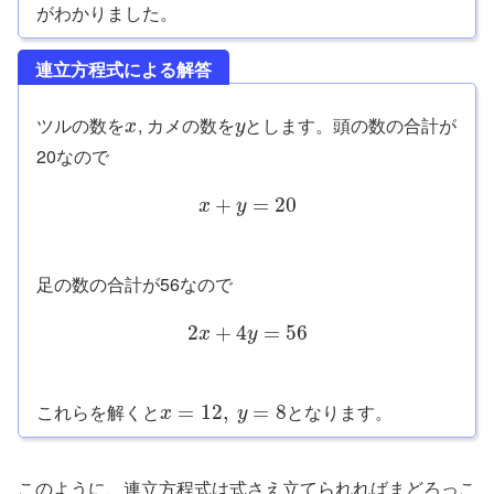
がわかりました。
連立方程式による解答
ツルの数を
, カメの数を
とします。頭の数の合計が
x
y
20なので
+
=
20
x
y
足の数の合計が56なので
2
+
4
=
56
x
y
これらを解くと
となります。
=
12
,
=
8
x
y
このように、連立方程式は式さえ立てられればまどろっこ