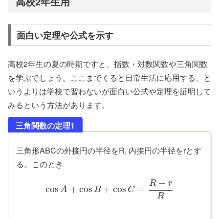
高校2年生用
面白い定理や公式を示す
高校2年生の夏の時期ですと、指数・対数関数や三角関数
を学ぶでしょう。ここまでくると日常生活に応用する、と
いうよりは学校で習わないが面白い公式や定理を証明して
みるという方法があります。
三角関数の定理1
三角形ABCの外接円の半径をR, 内接円の半径をrとす
る。このとき
+
R
r
cos
+
cos
+
cos
=
A
B
C
R