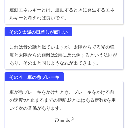
運動エネルギーとは、運動するときに発生するエネ
ルギーと考えれば良いです。
その3 太陽の日差しが眩しい
これは音の話と似ていますが、太陽からでる光の強
度と太陽からの距離は2乗に反比例するという法則が
あり、その１と同じような式が出てきます。
その４ 車の急ブレーキ
車が急ブレーキをかけたとき、ブレーキをかける前
の速度
と止まるまでの距離
とにはある定数
を用
v
D
k
いて次の関係があります。
2
=
D
k
v