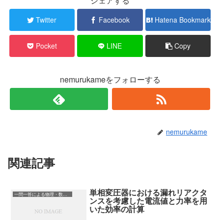
シェアする
Twitter
Facebook
Hatena Bookmark
Pocket
LINE
Copy
nemurukameをフォローする
nemurukame
関連記事
単相変圧器における漏れリアクタ
一問一答による物理・数学の理解
ンスを考慮した電流値と力率を用
いた効率の計算