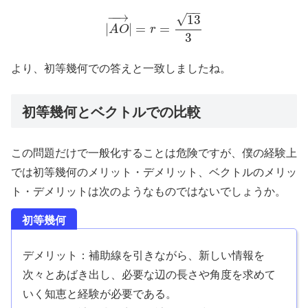
−
−
−
−
→
√
13
|
|
=
=
A
O
r
3
より、初等幾何での答えと一致しましたね。
初等幾何とベクトルでの比較
この問題だけで一般化することは危険ですが、僕の経験上
では初等幾何のメリット・デメリット、ベクトルのメリッ
ト・デメリットは次のようなものではないでしょうか。
初等幾何
デメリット：補助線を引きながら、新しい情報を
次々とあばき出し、必要な辺の長さや角度を求めて
いく知恵と経験が必要である。