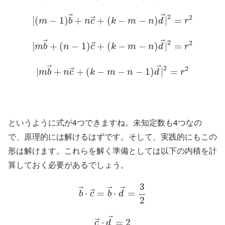
⃗
⃗
2
2
⃗
|
(
−
1
)
+
+
(
−
−
)
|
=
m
b
n
c
k
m
n
d
r
⃗
⃗
2
2
⃗
|
+
(
−
1
)
+
(
−
−
)
|
=
m
b
n
c
k
m
n
d
r
⃗
⃗
2
2
⃗
|
+
+
(
−
−
−
1
)
|
=
m
b
n
c
k
m
n
d
r
というように式が4つできますね。未知定数も4つなの
で、原理的には解けるはずです。そして、実践的にもこの
形は解けます。これらを解く準備としては以下の内積を計
算しておく必要があるでしょう。
3
⃗
⃗
⃗
⃗
⋅
=
⋅
=
b
c
b
d
2
⃗
⃗
⋅
=
2
c
d