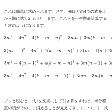
これは簡単に求められます。さて、先ほどの4つの式を上
から順に式1, 2, 3, 4とします。これらを一生懸命計算する
と次のようになります。
2
2
2
3
+
4
+
4
(
−
−
)
+
3
+
3
(
−
−
m
n
k
m
n
m
n
m
k
m
2
2
2
3
(
−
1
)
+
4
+
4
(
−
−
)
+
3
(
−
1
)
+
3
m
n
k
m
n
m
n
2
2
2
3
+
4
(
−
1
)
+
4
(
−
−
)
+
3
(
−
1
)
+
3
m
n
k
m
n
m
n
2
2
2
3
+
4
+
4
(
−
−
−
1
)
+
3
+
3
(
−
m
n
k
m
n
m
n
m
k
グッと睨むと、式1を支点にして引き算をすれば、半分程
度の項がそのまま消えることが見えてきます。つまり、式