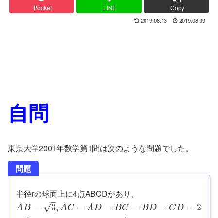
Pocket
LINE
Copy
2019.08.13
2019.08.09
自問
東京大学2001年数学第1問は次のような問題でした。
問題
半径rの球面上に4点ABCDがあり、
–
√
=
3
,
=
=
=
=
=
2
A
B
A
C
A
D
B
C
B
D
C
D