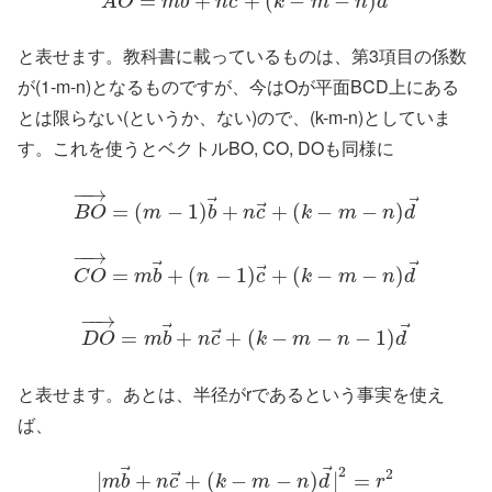
=
+
+
(
−
−
)
A
O
m
b
n
c
k
m
n
d
と表せます。教科書に載っているものは、第3項目の係数
が(1-m-n)となるものですが、今はOが平面BCD上にある
とは限らない(というか、ない)ので、(k-m-n)としていま
す。これを使うとベクトルBO, CO, DOも同様に
−
−
→
⃗
⃗
⃗
=
(
−
1
)
+
+
(
−
−
)
B
O
m
b
n
c
k
m
n
d
−
−
→
⃗
⃗
⃗
=
+
(
−
1
)
+
(
−
−
)
C
O
m
b
n
c
k
m
n
d
−
−
→
⃗
⃗
⃗
=
+
+
(
−
−
−
1
)
D
O
m
b
n
c
k
m
n
d
と表せます。あとは、半径がrであるという事実を使え
ば、
⃗
⃗
2
2
⃗
|
+
+
(
−
−
)
|
=
m
b
n
c
k
m
n
d
r