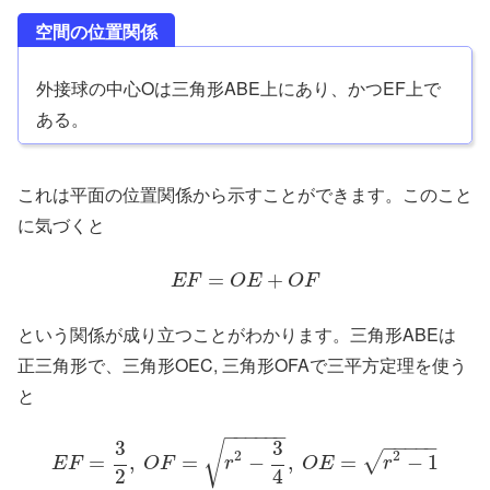
空間の位置関係
外接球の中心Oは三角形ABE上にあり、かつEF上で
ある。
これは平面の位置関係から示すことができます。このこと
に気づくと
=
+
E
F
O
E
O
F
という関係が成り立つことがわかります。三角形ABEは
正三角形で、三角形OEC, 三角形OFAで三平方定理を使う
と
−
−
−
−
−
−
−
−
−
−
−
3
3
√
2
2
√
=
,
=
−
,
=
−
1
E
F
O
F
r
O
E
r
2
4