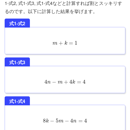
1-式2, 式1-式3, 式1-式4などと計算すれば割とスッキリす
るのです。以下に計算した結果を挙げます。
式1-式2
+
=
1
m
k
式1-式3
4
−
+
4
=
4
n
m
k
式1-式4
8
−
5
−
4
=
4
k
m
n