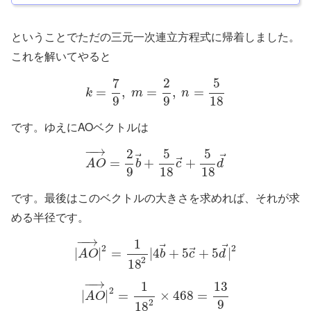
ということでただの三元一次連立方程式に帰着しました。
これを解いてやると
7
2
5
=
,
=
,
=
k
m
n
9
9
18
です。ゆえにAOベクトルは
−
−
→
2
5
5
⃗
⃗
⃗
=
+
+
A
O
b
c
d
9
18
18
です。最後はこのベクトルの大きさを求めれば、それが求
める半径です。
−
−
→
1
⃗
⃗
2
2
⃗
|
|
=
|
4
+
5
+
5
|
A
O
b
c
d
2
18
−
−
→
1
13
2
|
|
=
×
468
=
A
O
9
2
18