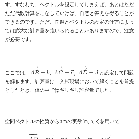
す。すなわち、ベクトルを設定してしまえば、あとはただ
ただ代数計算をこなしていけば、自然と答えを得ることが
できるのです。ただ、問題とベクトルの設定の仕方によっ
ては膨大な計算量を強いられることがありますので、注意
が必要です。
−
−
→
−
−
→
−
−
→
⃗
⃗
⃗
ここでは、
と設定して問題
=
,
=
,
=
A
B
b
A
C
c
A
D
d
を解きます。計算量は、入試現場において解くことを前提
としたとき、僕の中ではギリギリ許容量でした。
空間ベクトルの性質から3つの実数(m, n, k)を用いて
−
−
→
⃗
⃗
⃗