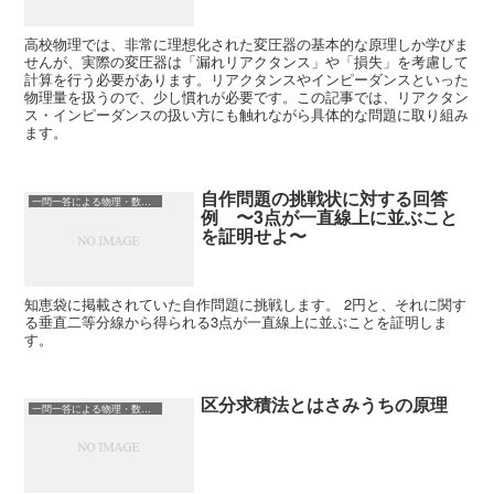
高校物理では、非常に理想化された変圧器の基本的な原理しか学びま
せんが、実際の変圧器は「漏れリアクタンス」や「損失」を考慮して
計算を行う必要があります。リアクタンスやインピーダンスといった
物理量を扱うので、少し慣れが必要です。この記事では、リアクタン
ス・インピーダンスの扱い方にも触れながら具体的な問題に取り組み
ます。
自作問題の挑戦状に対する回答
一問一答による物理・数学の理解
例 〜3点が一直線上に並ぶこと
を証明せよ〜
知恵袋に掲載されていた自作問題に挑戦します。 2円と、それに関す
る垂直二等分線から得られる3点が一直線上に並ぶことを証明しま
す。
区分求積法とはさみうちの原理
一問一答による物理・数学の理解